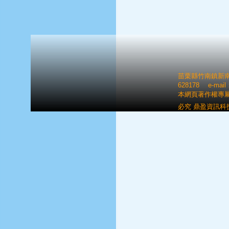
苗栗縣竹南鎮新南里八
628178 e-mai
本網頁著作權專
必究 鼎盈資訊科技