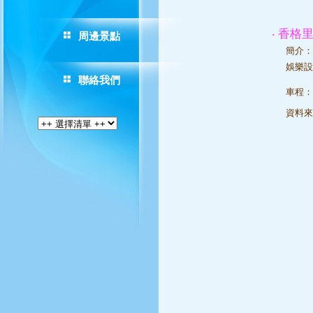
‧ 香格
周邊景點
簡介：
娛樂
聯絡我們
車程：
資料