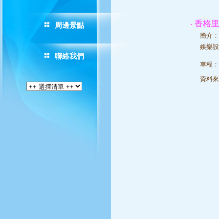
‧ 香格
周邊景點
簡介：
娛樂
聯絡我們
車程：
資料