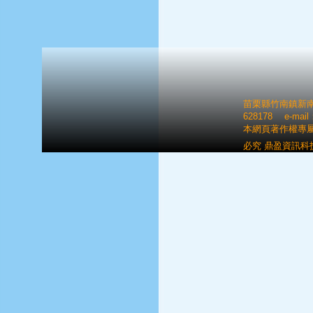
苗栗縣竹南鎮新南里八
628178 e-mai
本網頁著作權專
必究 鼎盈資訊科技