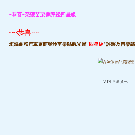
~恭喜~榮獲苗栗縣評鑑四星級
~~恭喜~~
琪海商務汽車旅館榮獲苗栗縣觀光局"
四星級
"評鑑及苗栗縣合
[
返回 最新資訊
]